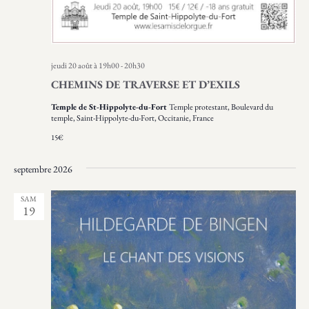
e
I
E
.
O
N
N
T
S
jeudi 20 août à 19h00
-
20h30
CHEMINS DE TRAVERSE ET D’EXILS
Temple de St-Hippolyte-du-Fort
Temple protestant, Boulevard du
temple, Saint-Hippolyte-du-Fort, Occitanie, France
15€
septembre 2026
SAM
19