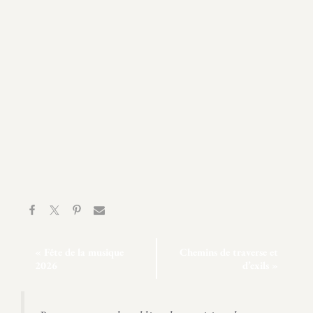
N
«
Fête de la musique
Chemins de traverse et
A
2026
d’exils
»
V
I
G