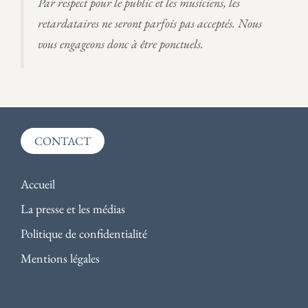
Par respect pour le public et les musiciens, les
A
T
retardataires ne seront parfois pas acceptés. Nous
I
vous engageons donc à être ponctuels.
O
N
É
V
È
N
E
CONTACT
M
E
N
Accueil
T
La presse et les médias
Politique de confidentialité
Mentions légales