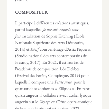
COMPOSITEUR
Il participe à différentes créations artistiques,
parmi lesquelles
Je me suis rappelé cent
fois
installation de Sophie Kitching (École
Nationale Supérieure des Arts Décoratifs,
2014) et
Récif
court-métrage d’Assia Piqueras
(Studio national des arts contemporains du
Fresnoy, 2017). En 2021, il est lauréat de
l’académie de composition Léo Delibes
(Festival des Forêts, Compiègne, 2019) pour
laquelle il compose une
Petite suite
pour le
quatuor de saxophones « Ellipsos ». En tant
qu’
arrangeur
, il collabore avec l’atelier lyrique
angevin sur le
Voyage en Chine
, opéra-comique
de François Bazin qui est joué en 2022.