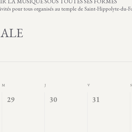
R LA MUSIQUE SOUS TOUTES SES FORMES
tivités pour tous organisés au temple de Saint-Hippolyte-du-Fo
CALE
M
MERCREDI
J
JEUDI
V
VENDREDI
S
0
0
0
29
30
31
é
é
é
v
v
v
è
è
è