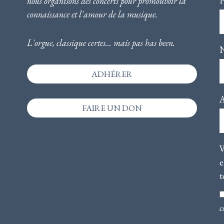
nous
organisons des concerts pour promouvoir la
connaissance et l'amour de la musique
.
L'orgue, classique certes... mais pas has been.
ADHÉRER
A
FAIRE UN DON
V
e
t
c