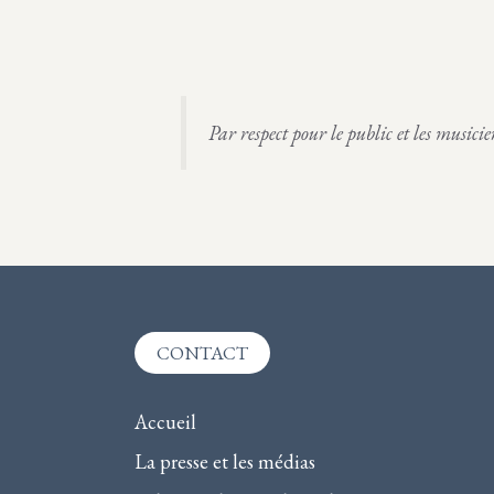
e
e
,
,
m
m
e
e
n
n
Par respect pour le public et les musici
t
t
,
,
CONTACT
Accueil
La presse et les médias