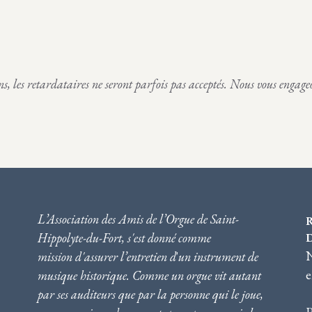
e
e
e
,
,
,
m
m
m
e
e
e
n
n
n
ens, les retardataires ne seront parfois pas acceptés. Nous vous engage
t
t
t
,
,
,
L’Association des Amis de l’Orgue de Saint-
Hippolyte-du-Fort, s'est donné comme
N
mission d'assurer l’entretien d
'
un instrument de
e
musique historique. Comme un orgue vit autant
par ses auditeurs que par la personne qui le joue,