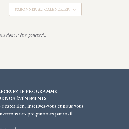
e
e
,
,
m
m
S’ABONNER AU CALENDRIER
e
e
n
n
ons donc à être ponctuels.
t
t
,
,
RECEVEZ LE PROGRAMME
DE NOS ÉVÈNEMENTS
e ratez rien, inscrivez-vous et nous vous
nverrons nos programmes par mail.