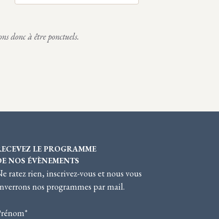
P
D
A
E
R
V
ons donc à être ponctuels.
C
U
O
E
N
S
S
É
U
V
L
È
T
N
A
E
T
M
I
E
RECEVEZ LE PROGRAMME
O
N
DE NOS ÉVÈNEMENTS
N
T
e ratez rien, inscrivez-vous et nous vous
S
nverrons nos programmes par mail.
Prénom*