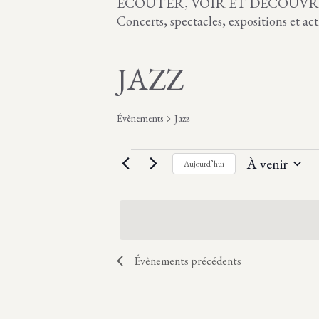
ÉCOUTER, VOIR ET DÉCOUVRI
Concerts, spectacles, expositions et ac
JAZZ
Évènements
Jazz
ÉVÈNEMENTS
À venir
Aujourd’hui
S
é
l
e
c
Évènements
précédents
t
i
o