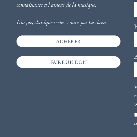
connaissance et l'amour de la musique
.
L'orgue, classique certes... mais pas has been.
ADHÉRER
A
FAIRE UN DON
V
e
t
c