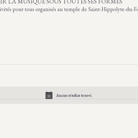
R LA MUSIQUE SOUS TOUTES SES FORMES
tivités pour tous organisés au temple de Saint-Hippolyte-du-Fo
Aucun résultat trouvé.
N
o
t
i
c
e