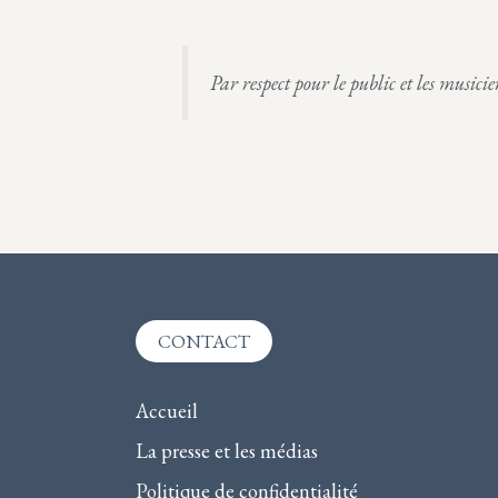
n
n
Par respect pour le public et les musici
e
z
u
n
e
d
a
t
e
CONTACT
.
Accueil
La presse et les médias
Politique de confidentialité